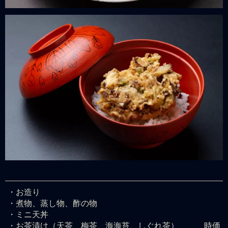
・お造り
・煮物、蒸し物、酢の物
・ミニ天丼
・お茶漬け（天茶、梅茶、海海苔、しぐれ茶）
時価